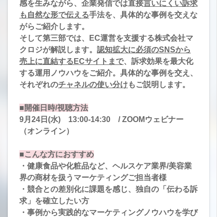
感を生みながら、企業発信では直接
言いにくい訴求
も自然な形で伝える
手法を、具体的な事例を交えな
がらご紹介します。
そして第三部では、EC運営を支援する株式会社マ
クロジが解説します。
認知拡大に必須のSNSから
売上に直結するECサイトまで
、訴求効果を最大化
する運用ノウハウをご紹介。具体的な事例を交え、
それぞれの
チャネルの使い分け
もご説明します。
■開催日時/視聴方法
9月24日(水) 13:00-14:30 / ZOOMウェビナー
（オンライン）
■こんな方におすすめ
・健康食品や化粧品など、ヘルスケア業界/美容業
界の商材を扱うマーケティングご担当者様
・競合との差別化に課題を感じ、独自の「伝わる訴
求」を確立したい方
・事例から実践的なマーケティングノウハウを学び